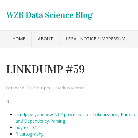
WZB Data Science Blog
HOME
ABOUT
LEGAL NOTICE / IMPRESSUM
LINKDUMP #59
October 6, 2017 6:10 pm
,
Markus Konrad
R
Is udpipe your new NLP processor for Tokenization, Parts o
and Dependency Parsing
tidytext 0.1.4
R cartography