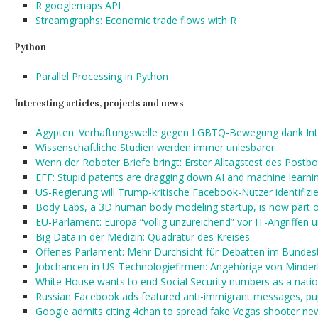
R googlemaps API
Streamgraphs: Economic trade flows with R
Python
Parallel Processing in Python
Interesting articles, projects and news
Ägypten: Verhaftungswelle gegen LGBTQ-Bewegung dank Int
Wissenschaftliche Studien werden immer unlesbarer
Wenn der Roboter Briefe bringt: Erster Alltagstest des Postbo
EFF: Stupid patents are dragging down AI and machine learni
US-Regierung will Trump-kritische Facebook-Nutzer identifizi
Body Labs, a 3D human body modeling startup, is now part
EU-Parlament: Europa “völlig unzureichend” vor IT-Angriffen 
Big Data in der Medizin: Quadratur des Kreises
Offenes Parlament: Mehr Durchsicht für Debatten im Bundes
Jobchancen in US-Technologiefirmen: Angehörige von Minderh
White House wants to end Social Security numbers as a natio
Russian Facebook ads featured anti-immigrant messages, pup
Google admits citing 4chan to spread fake Vegas shooter ne