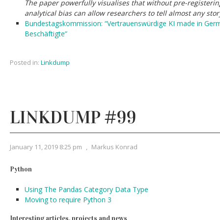
The paper powerfully visualises that without pre-registeri
analytical bias can allow researchers to tell almost any sto
Bundestagskommission: “Vertrauenswürdige KI made in Germa
Beschäftigte”
Posted in:
Linkdump
LINKDUMP #99
January 11, 2019 8:25 pm
,
Markus Konrad
Python
Using The Pandas Category Data Type
Moving to require Python 3
Interesting articles, projects and news