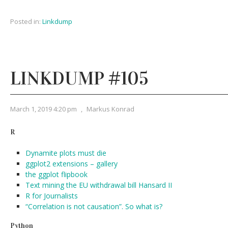
Posted in:
Linkdump
LINKDUMP #105
March 1, 2019 4:20 pm
,
Markus Konrad
R
Dynamite plots must die
ggplot2 extensions – gallery
the ggplot flipbook
Text mining the EU withdrawal bill Hansard II
R for Journalists
“Correlation is not causation”. So what is?
Python