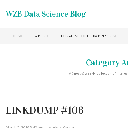
WZB Data Science Blog
HOME
ABOUT
LEGAL NOTICE / IMPRESSUM
Category A
A (mostly) weekly collection of interest
LINKDUMP #106
March 7, 2019 5:40 pm
,
Markus Konrad