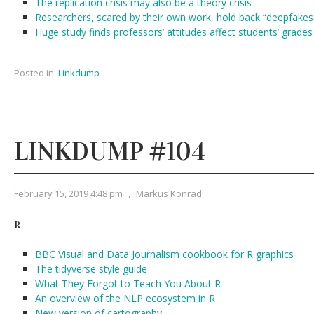
The replication crisis may also be a theory crisis
Researchers, scared by their own work, hold back “deepfakes 
Huge study finds professors’ attitudes affect students’ grades
Posted in:
Linkdump
LINKDUMP #104
February 15, 2019 4:48 pm
,
Markus Konrad
R
BBC Visual and Data Journalism cookbook for R graphics
The tidyverse style guide
What They Forgot to Teach You About R
An overview of the NLP ecosystem in R
New version of cartography