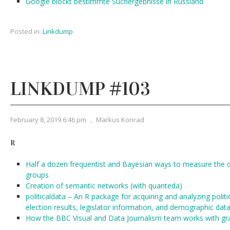
Google blockt bestimmte Suchergebnisse in Russland
Posted in:
Linkdump
LINKDUMP #103
February 8, 2019 6:46 pm
,
Markus Konrad
R
Half a dozen frequentist and Bayesian ways to measure the d
groups
Creation of semantic networks (with quanteda)
politicaldata – An R package for acquiring and analyzing politi
election results, legislator information, and demographic data
How the BBC Visual and Data Journalism team works with gra