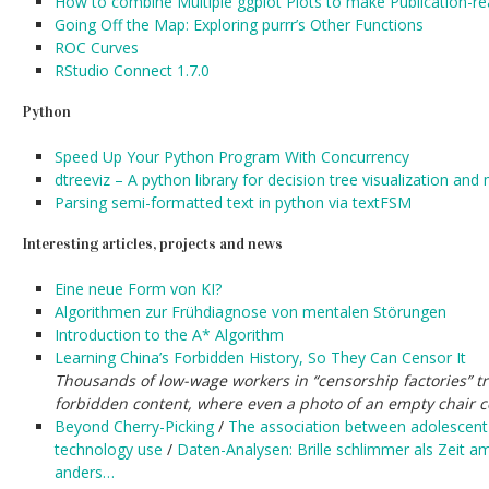
How to combine Multiple ggplot Plots to make Publication-re
Going Off the Map: Exploring purrr’s Other Functions
ROC Curves
RStudio Connect 1.7.0
Python
Speed Up Your Python Program With Concurrency
dtreeviz – A python library for decision tree visualization and
Parsing semi-formatted text in python via textFSM
Interesting articles, projects and news
Eine neue Form von KI?
Algorithmen zur Frühdiagnose von mentalen Störungen
Introduction to the A* Algorithm
Learning China’s Forbidden History, So They Can Censor It
Thousands of low-wage workers in “censorship factories” tr
forbidden content, where even a photo of an empty chair c
Beyond Cherry-Picking
/
The association between adolescent w
technology use
/
Daten-Analysen: Brille schlimmer als Zeit 
anders…