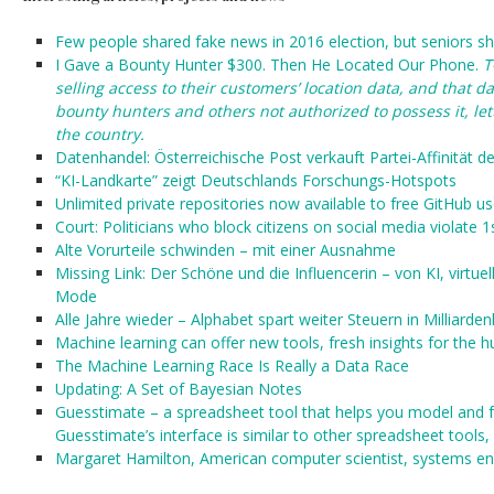
Few people shared fake news in 2016 election, but seniors s
I Gave a Bounty Hunter $300. Then He Located Our Phone.
T
selling access to their customers’ location data, and that d
bounty hunters and others not authorized to possess it, le
the country.
Datenhandel: Österreichische Post verkauft Partei-Affinität d
“KI-Landkarte” zeigt Deutschlands Forschungs-Hotspots
Unlimited private repositories now available to free GitHub us
Court: Politicians who block citizens on social media violat
Alte Vorurteile schwinden – mit einer Ausnahme
Missing Link: Der Schöne und die Influencerin – von KI, virt
Mode
Alle Jahre wieder – Alphabet spart weiter Steuern in Milliarde
Machine learning can offer new tools, fresh insights for the 
The Machine Learning Race Is Really a Data Race
Updating: A Set of Bayesian Notes
Guesstimate – a spreadsheet tool that helps you model and fo
Guesstimate’s interface is similar to other spreadsheet tools
Margaret Hamilton, American computer scientist, systems en