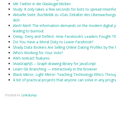
Mit Twitter in die Glaskugel blicken
Study: It only takes a few seconds for bots to spread misinf
Aktuelle Seite: Buchkritik zu »Das Zeitalter des Überwachungs
dich
Alert! Alert! The information demands on the modern digital 
leading to burnout
Delay, Deny and Deflect: How Facebook’s Leaders Fought Th
Do You Have a Moral Duty to Leave Facebook?
Shady Data Brokers Are Selling Online Dating Profiles by the 
Who’s Working for Your Vote?
AWS textract features
VivaGraphJS – Graph drawing library for JavaScript
Learn Git Branching — interactively in the browser
Black Mirror, Light Mirror: Teaching Technology Ethics Throu
A list of practical projects that anyone can solve in any pro
Posted in:
Linkdump