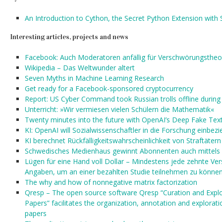
An Introduction to Cython, the Secret Python Extension wit
Interesting articles, projects and news
Facebook: Auch Moderatoren anfällig für Verschwörungstheo
Wikipedia – Das Weltwunder altert
Seven Myths in Machine Learning Research
Get ready for a Facebook-sponsored cryptocurrency
Report: US Cyber Command took Russian trolls offline durin
Unterricht: »Wir vermiesen vielen Schülern die Mathematik«
Twenty minutes into the future with OpenAI’s Deep Fake Text
KI: OpenAI will Sozialwissenschaftler in die Forschung einbez
KI berechnet Rückfälligkeitswahrscheinlichkeit von Straftätern
Schwedisches Medienhaus gewinnt Abonnenten auch mittels 
Lügen für eine Hand voll Dollar – Mindestens jede zehnte Ve
Angaben, um an einer bezahlten Studie teilnehmen zu könne
The why and how of nonnegative matrix factorization
Qresp – The open source software Qresp “Curation and Explor
Papers” facilitates the organization, annotation and exploratio
papers