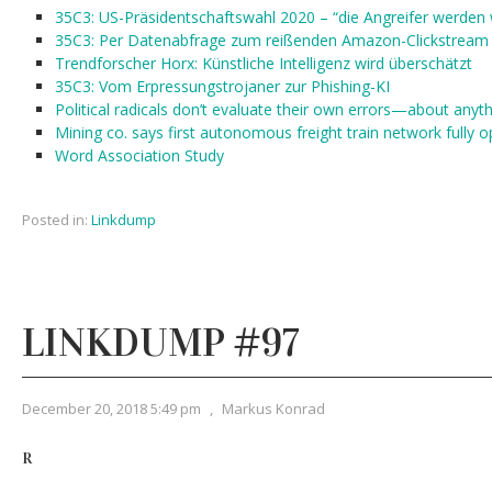
35C3: US-Präsidentschaftswahl 2020 – “die Angreifer werden 
35C3: Per Datenabfrage zum reißenden Amazon-Clickstream
Trendforscher Horx: Künstliche Intelligenz wird überschätzt
35C3: Vom Erpressungstrojaner zur Phishing-KI
Political radicals don’t evaluate their own errors—about anyt
Mining co. says first autonomous freight train network fully o
Word Association Study
Posted in:
Linkdump
LINKDUMP #97
December 20, 2018 5:49 pm
,
Markus Konrad
R