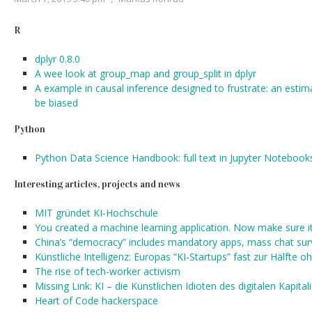
R
dplyr 0.8.0
A wee look at group_map and group_split in dplyr
A example in causal inference designed to frustrate: an esti
be biased
Python
Python Data Science Handbook: full text in Jupyter Notebook
Interesting articles, projects and news
MIT gründet KI-Hochschule
You created a machine learning application. Now make sure it
China’s “democracy” includes mandatory apps, mass chat surv
Künstliche Intelligenz: Europas “KI-Startups” fast zur Hälfte 
The rise of tech-worker activism
Missing Link: KI – die Künstlichen Idioten des digitalen Kapita
Heart of Code hackerspace